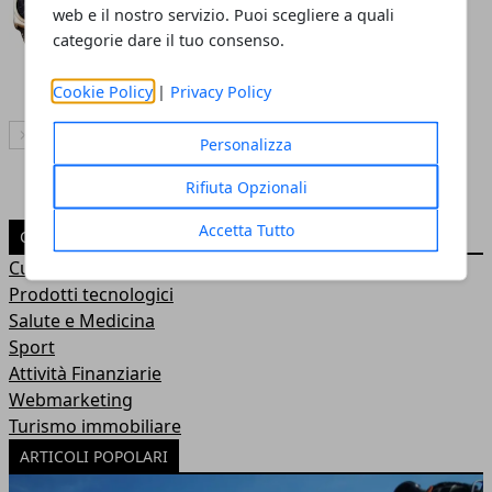
"realtà aumentata" e
web e il nostro servizio. Puoi scegliere a quali
smartwatch
categorie dare il tuo consenso.
Redazione
- 15 set 2015
Cookie Policy
|
Privacy Policy
Articolo Successivo
Personalizza
Rifiuta Opzionali
Accetta Tutto
CATEGORIE
Curiosità
Prodotti tecnologici
Salute e Medicina
Sport
Attività Finanziarie
Webmarketing
Turismo immobiliare
ARTICOLI POPOLARI