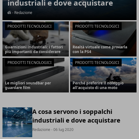
industriali e dove acquistare
di
- Redazione
PRODOTTI TECNOLOGICI
PRODOTTI TECNOLOGICI
Guarnizioni industriali: i fattori
Realtà virtuale come provarla
più importanti da considerare
con la PS4
PRODOTTI TECNOLOGICI
PRODOTTI TECNOLOGICI
Le migliori soundbar per
Perché preferire il noleggio
guardare film
all'acquisto di una moto
A cosa servono i soppalchi
industriali e dove acquistare
Redazione
- 06 lug 2020