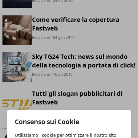
Redazione
- 23 dic 2019
Come verificare la copertura
Fastweb
Redazione
- 04 gen 2017
Sky TG24 Tech: news sul mondo
della tecnologia a portata di click!
Redazione
- 16 dic 2016
Tutti gli slogan pubblicitari di
Fastweb
Redazione
- 21 ott 2015
Consenso sui Cookie
Prodotti tecnologici Wearable:
Utilizziamo i cookie per ottimizzare il nostro sito