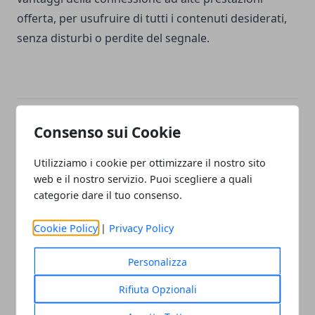
offerta, per usufruire di tutti i contenuti desiderati,
senza disturbi o perdite del segnale.
Facebook
Twitter
Whatsapp
Consenso sui Cookie
Utilizziamo i cookie per ottimizzare il nostro sito
web e il nostro servizio. Puoi scegliere a quali
categorie dare il tuo consenso.
Articolo Precedente
Articolo Successivo
La meteorologia e la
Prodotti tecnologici
Cookie Policy
|
Privacy Policy
climatologia nella nostra
Wearable: "realtà
vita
aumentata" e smartwatch
Personalizza
Rifiuta Opzionali