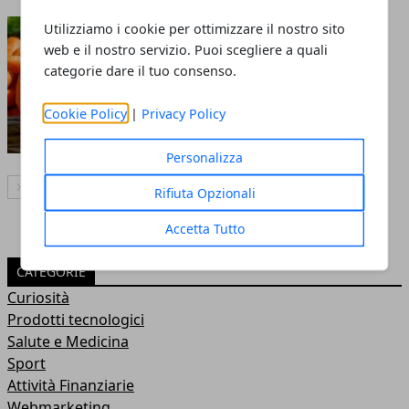
Mangiare carote fa
Utilizziamo i cookie per ottimizzare il nostro sito
web e il nostro servizio. Puoi scegliere a quali
dimagrire?
categorie dare il tuo consenso.
02 apr 2020
Cookie Policy
|
Privacy Policy
Personalizza
Articolo Successivo
Rifiuta Opzionali
Accetta Tutto
CATEGORIE
Curiosità
Prodotti tecnologici
Salute e Medicina
Sport
Attività Finanziarie
Webmarketing