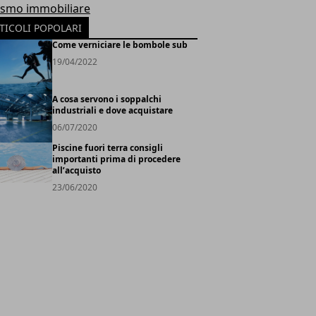
ismo immobiliare
TICOLI POPOLARI
Come verniciare le bombole sub
19/04/2022
A cosa servono i soppalchi
industriali e dove acquistare
06/07/2020
Piscine fuori terra consigli
importanti prima di procedere
all’acquisto
23/06/2020