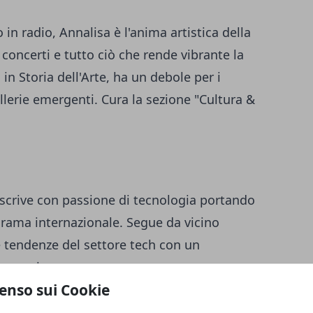
in radio, Annalisa è l'anima artistica della
concerti e tutto ciò che rende vibrante la
 in Storia dell'Arte, ha un debole per i
allerie emergenti. Cura la sezione "Cultura &
 scrive con passione di tecnologia portando
norama internazionale. Segue da vicino
 tendenze del settore tech con un
a tutti.
enso sui Cookie
empo Libero