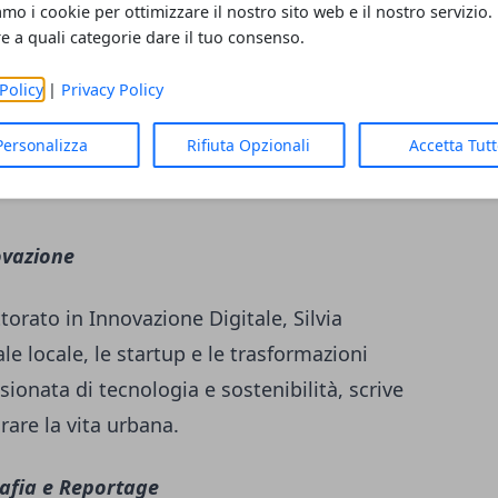
amo i cookie per ottimizzare il nostro sito web e il nostro servizio.
re a quali categorie dare il tuo consenso.
empre. Segue le squadre locali, gli eventi
empo libero con entusiasmo contagioso. Ex
Policy
|
Privacy Policy
 l'importanza dello sport nella vita di tutti i
Personalizza
Rifiuta Opzionali
Accetta Tut
degli sportivi emergenti e delle realtà
ovazione
orato in Innovazione Digitale, Silvia
le locale, le startup e le trasformazioni
ionata di tecnologia e sostenibilità, scrive
are la vita urbana.
afia e Reportage