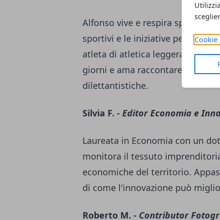
Utilizzi
sceglie
Alfonso vive e respira sport da s
sportivi e le iniziative per il t
Cookie 
atleta di atletica leggera, conosce
giorni e ama raccontare le storie 
dilettantistiche.
Silvia F. -
Editor Economia e Inn
Laureata in Economia con un dott
monitora il tessuto imprenditoria
economiche del territorio. Appass
di come l'innovazione può miglior
Roberto M. -
Contributor Fotogr