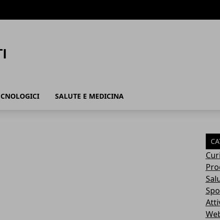
ECNOLOGICI
SALUTE E MEDICINA
CA
Cur
Pro
Sal
Spo
Atti
Web