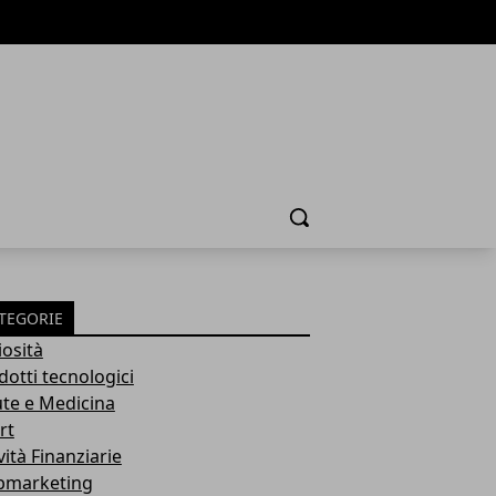
Cerca
TEGORIE
iosità
dotti tecnologici
ute e Medicina
rt
vità Finanziarie
marketing