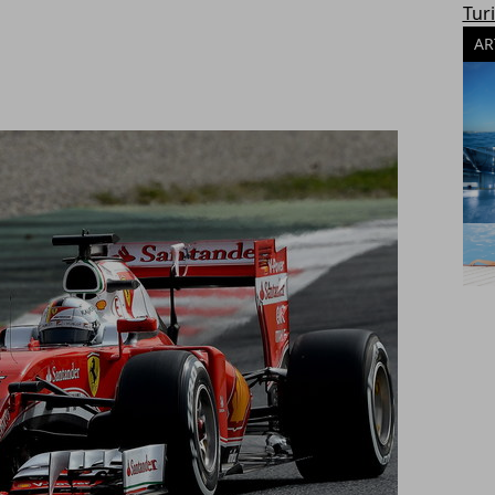
Tur
AR