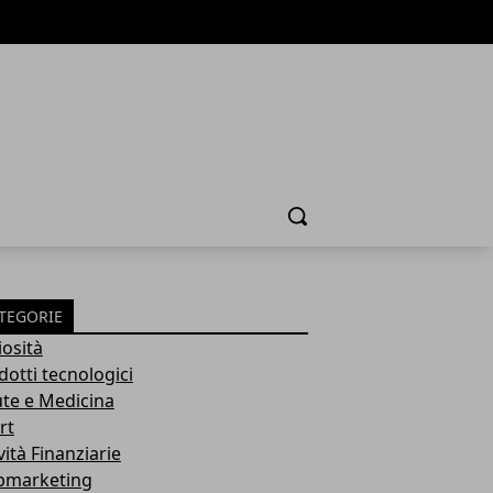
Cerca
TEGORIE
iosità
dotti tecnologici
ute e Medicina
rt
vità Finanziarie
marketing