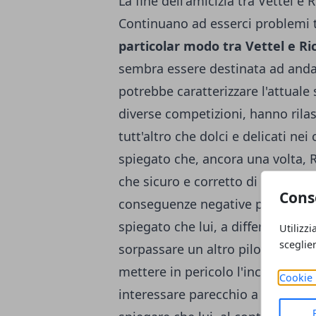
La fine dell'amicizia tra Vettel e 
Continuano ad esserci problemi t
particolar modo tra Vettel e Ri
sembra essere destinata ad andar
potrebbe caratterizzare l'attuale 
diverse competizioni, hanno ril
tutt'altro che dolci e delicati nei 
spiegato che, ancora una volta, R
che sicuro e corretto di guidare
Cons
conseguenze negative per entrambi
spiegato che lui, a differenza di 
Utilizzi
sceglie
sorpassare un altro pilota, evit
mettere in pericolo l'incolumità 
Cookie 
interessare parecchio a Ricciardo