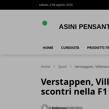
sabato, il 08 agosto 2026
Asini Pensanti
HOME
CURIOSITÀ
PRODOTTI T
Home
Sport
Verstappen, Villeneuv
Verstappen, Vil
scontri nella F1
di
Redazione
25/05/2016