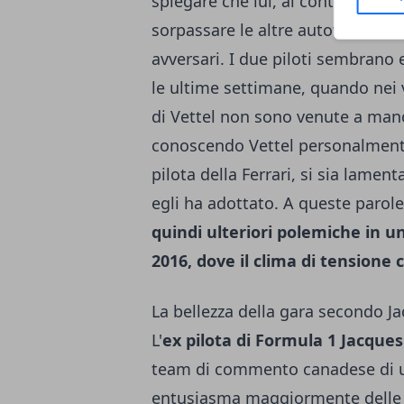
spiegare che lui, al contrario dell
sorpassare le altre autovetture,
avversari. I due piloti sembrano
le ultime settimane, quando nei var
di Vettel non sono venute a manc
conoscendo Vettel personalmente,
pilota della Ferrari, si sia lame
egli ha adottato. A queste parole
quindi ulteriori polemiche in un
2016, dove il clima di tensione 
La bellezza della gara secondo J
L'
ex pilota di Formula 1 Jacques
team di commento canadese di un
entusiasma maggiormente delle 