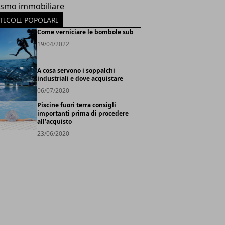
ismo immobiliare
TICOLI POPOLARI
Come verniciare le bombole sub
19/04/2022
A cosa servono i soppalchi
industriali e dove acquistare
06/07/2020
Piscine fuori terra consigli
importanti prima di procedere
all’acquisto
23/06/2020