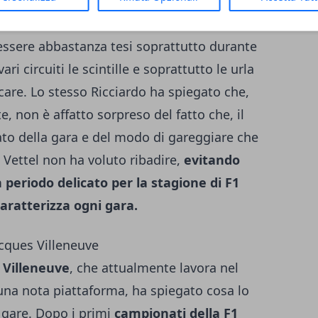
a maggior parte degli altri piloti, cerca di
 evitando ovviamente di danneggiare i suoi
 essere abbastanza tesi soprattutto durante
i circuiti le scintille e soprattutto le urla
are. Lo stesso Ricciardo ha spiegato che,
 non è affatto sorpreso del fatto che, il
ntato della gara e del modo di gareggiare che
 Vettel non ha voluto ribadire,
evitando
 periodo delicato per la stagione di F1
caratterizza ogni gara.
acques Villeneuve
 Villeneuve
, che attualmente lavora nel
a nota piattaforma, ha spiegato cosa lo
gare. Dopo i primi
campionati della F1