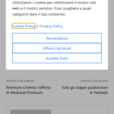
Utilizziamo i cookie per ottimizzare il nostro sito
pluviometro (registra la quantità di acqua piovana
web e il nostro servizio. Puoi scegliere a quali
caduta).
categorie dare il tuo consenso.
Suggerito da:
http://meteo.sky.it - Sky Meteo
Cookie Policy
|
Privacy Policy
Personalizza
Rifiuta Opzionali
Facebook
Twitter
Whatsapp
Accetta Tutto
Articolo Precedente
Articolo Successivo
Premium Cinema: l'offerta
Tutti gli slogan pubblicitari
di Mediaset Premium
di Fastweb