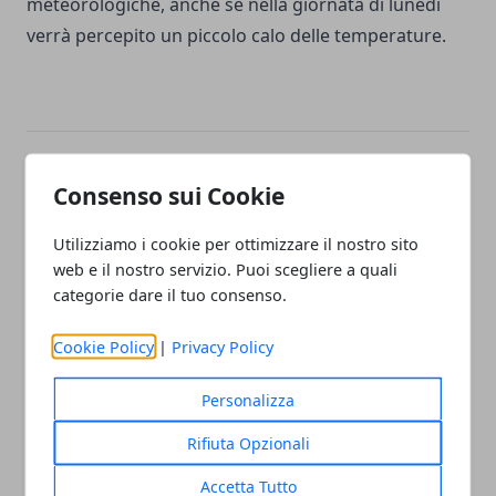
meteorologiche, anche se nella giornata di lunedì
verrà percepito un piccolo calo delle temperature.
Facebook
Twitter
Whatsapp
Consenso sui Cookie
Utilizziamo i cookie per ottimizzare il nostro sito
web e il nostro servizio. Puoi scegliere a quali
categorie dare il tuo consenso.
Articolo Precedente
Articolo Successivo
Saperne di più sulla
Tutti i vantaggi della
Cookie Policy
|
Privacy Policy
chirurgia del glaucoma in
connessione in fibra ottica
Emilia Romagna
Personalizza
Rifiuta Opzionali
Accetta Tutto