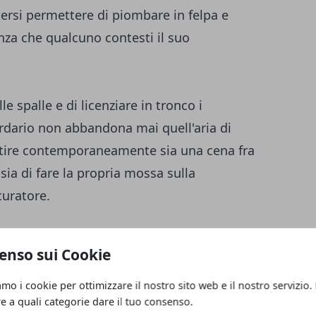
otersi permettere di piombare in felpa e
enza che qualcuno contesti il suo
 spalle e di licenziare in tronco i
iardario non abbandona mai quell'aria di
estire contemporaneamente sia una cena fra
 sia di fare la propria mossa sulla
curatore.
o della giustizia
enso sui Cookie
antic, è forte la sfida fra Axe ed il
tto perché quest'ultimo si inchina a quella
amo i cookie per ottimizzare il nostro sito web e il nostro servizio.
rduta che non gli fa mollare l'osso
re a quali categorie dare il tuo consenso.