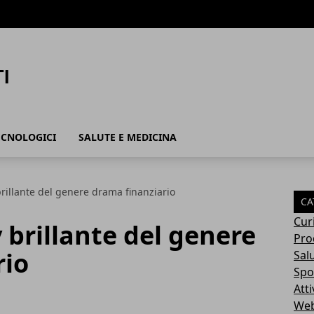
ECNOLOGICI
SALUTE E MEDICINA
 brillante del genere drama finanziario
CA
Cur
tv brillante del genere
Pro
rio
Sal
Spo
Atti
Web