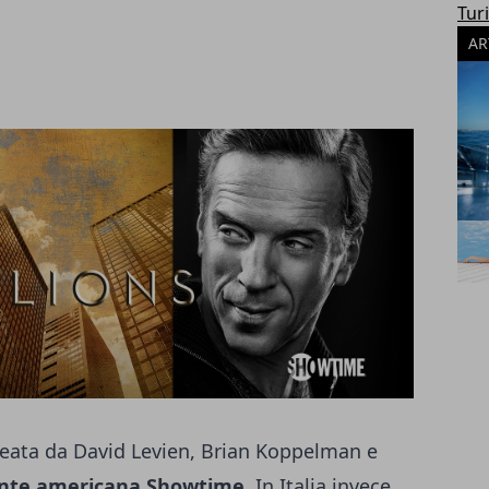
Tur
AR
deata da David Levien, Brian Koppelman e
nte americana Showtime
. In Italia invece