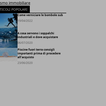
ismo immobiliare
TICOLI POPOLARI
Come verniciare le bombole sub
19/04/2022
A cosa servono i soppalchi
industriali e dove acquistare
06/07/2020
Piscine fuori terra consigli
importanti prima di procedere
all’acquisto
23/06/2020