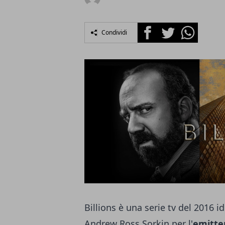
Facebook
Twitter
Whatsapp
Condividi
Billions è una serie tv
del 2016 i
Andrew Ross Sorkin per l'
emitte