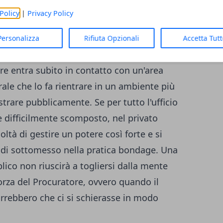
adre. Non ammette di chiudere un occhio
Policy
|
Privacy Policy
visto dal piano che crea di attimo in attimo
 suo agio rispetto alla sua nemesi, le
Personalizza
Rifiuta Opzionali
Accetta Tut
des sono evidenti fin dai
primi minuti della
re entra subito in contatto con un'area
rale che lo fa rientrare in un ambiente più
trare pubblicamente. Se per tutto l'ufficio
 e difficilmente scomposto, nel privato
oltà di gestire un potere così forte e si
 di sottomesso nella pratica bondage. Una
lico non riuscirà a togliersi dalla mente
rza del Procuratore, ovvero quando il
orrebbero che ci si schierasse in modo