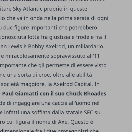
itare Sky Atlantic proprio in queste
o che va in onda nella prima serata di ogni
u due figure importanti che potrebbero
nosciuta lotta fra giustizia e frode e fra il
mian Lewis è Bobby Axelrod, un miliardario
e miracolosamente sopravvissuto all'11
 importante che gli permette di essere visto
e una sorta di eroe, oltre alle abilità
 società maggiore, la Axelrod Capital. In
e
Paul Giamatti con il suo Chuck Rhoades
,
de di ingaggiare una caccia all'uomo nel
e infatti una soffiata dalla statale SEC su
tro cui figura il nome di Axe. Questo è
tridimensionale fra i due protagonisti che