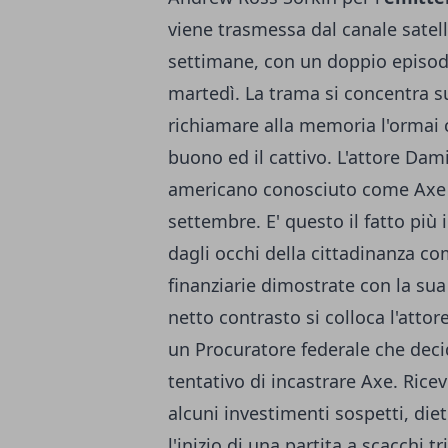
viene trasmessa dal canale satell
settimane, con un doppio episodi
martedì. La trama si concentra s
richiamare alla memoria l'ormai co
buono ed il cattivo. L'attore Da
americano conosciuto come Axe 
settembre.
E' questo il fatto più
dagli occhi della cittadinanza com
finanziarie dimostrate con la sua
netto contrasto si colloca l'attor
un Procuratore federale che deci
tentativo di incastrare Axe. Ricev
alcuni investimenti sospetti, die
l'inizio di una partita a scacchi 