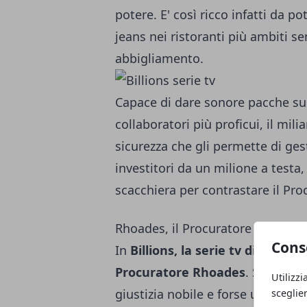
potere. E' così ricco infatti da p
jeans nei ristoranti più ambiti s
abbigliamento.
Capace di dare sonore pacche sulle
collaboratori più proficui, il mil
sicurezza che gli permette di g
investitori da un milione a testa,
scacchiera per contrastare il Pro
Rhoades, il Procuratore al servizi
Cons
In
Billions, la serie tv di Sky Atl
Procuratore Rhoades
. Soprattu
Utilizzi
giustizia nobile e forse un po' pe
sceglie