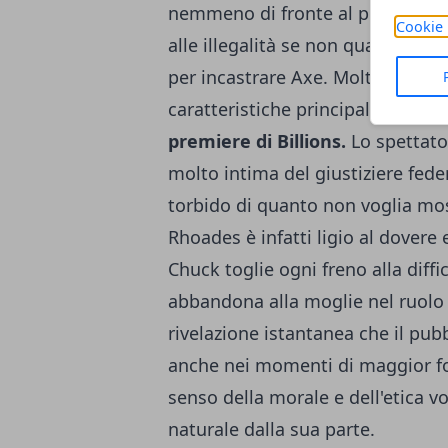
nemmeno di fronte al proprio p
Cookie 
alle illegalità se non quando pre
per incastrare Axe. Molto meno a
caratteristiche principali di Rhoa
premiere di Billions.
Lo spettato
molto intima del giustiziere fede
torbido di quanto non voglia mos
Rhoades è infatti ligio al dovere
Chuck toglie ogni freno alla diffic
abbandona alla moglie nel ruolo
rivelazione istantanea che il pubb
anche nei momenti di maggior fo
senso della morale e dell'etica v
naturale dalla sua parte.