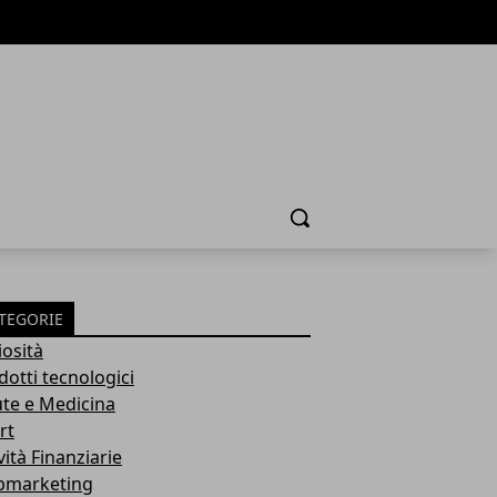
Cerca
TEGORIE
iosità
dotti tecnologici
ute e Medicina
rt
vità Finanziarie
marketing