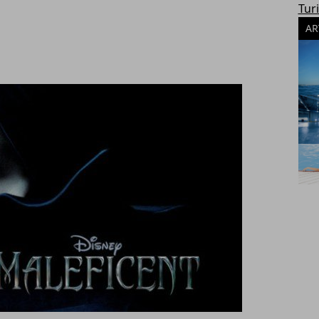
Tur
AR