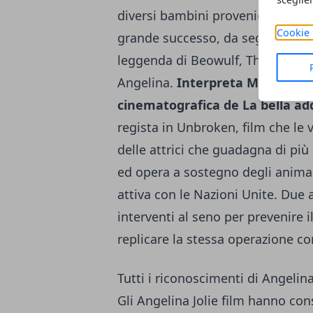
diversi bambini provenienti da vari
Cookie 
grande successo, da segnalare T
leggenda di Beowulf, The Tourist.
Angelina.
Interpreta Malefica ne
cinematografica de La bella a
regista in Unbroken, film che le 
delle attrici che guadagna di più
ed opera a sostegno degli animal
attiva con le Nazioni Unite. Due a
interventi al seno per prevenire i
replicare la stessa operazione co
Tutti i riconoscimenti di Angelina
Gli Angelina Jolie film hanno co