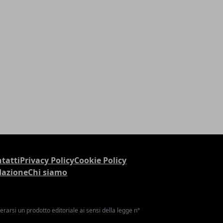
tatti
Privacy Policy
Cookie Policy
dazione
Chi siamo
arsi un prodotto editoriale ai sensi della legge n°