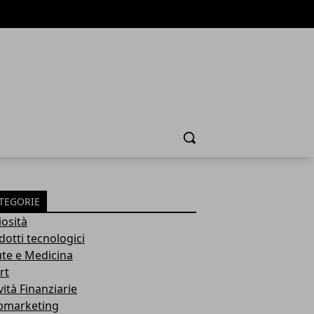
Cerca
TEGORIE
iosità
dotti tecnologici
ute e Medicina
rt
vità Finanziarie
marketing