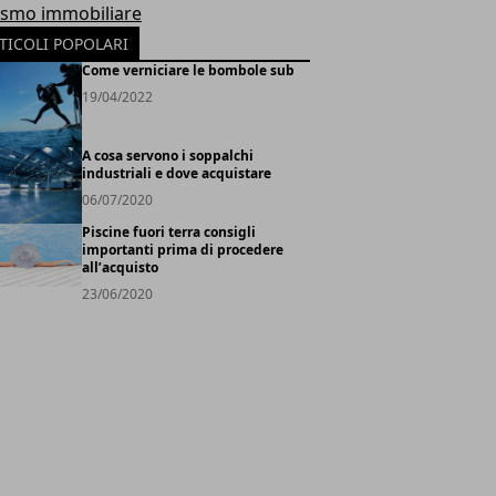
ismo immobiliare
TICOLI POPOLARI
Come verniciare le bombole sub
19/04/2022
A cosa servono i soppalchi
industriali e dove acquistare
06/07/2020
Piscine fuori terra consigli
importanti prima di procedere
all’acquisto
23/06/2020