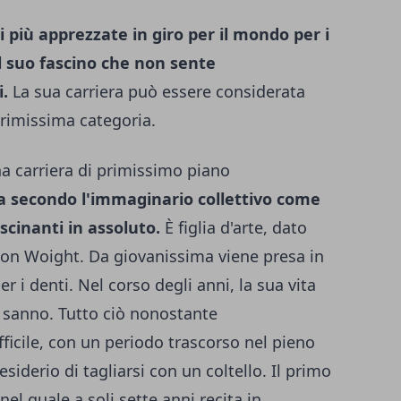
ci più apprezzate in giro per il mondo per i
il suo fascino che non sente
.
La sua carriera può essere considerata
 primissima categoria.
una carriera di primissimo piano
ta secondo l'immaginario collettivo come
ascinanti in assoluto.
È figlia d'arte, dato
Jon Woight. Da giovanissima viene presa in
r i denti. Nel corso degli anni, la sua vita
 sanno. Tutto ciò nonostante
ficile, con un periodo trascorso nel pieno
esiderio di tagliarsi con un coltello. Il primo
 nel quale a soli sette anni recita in