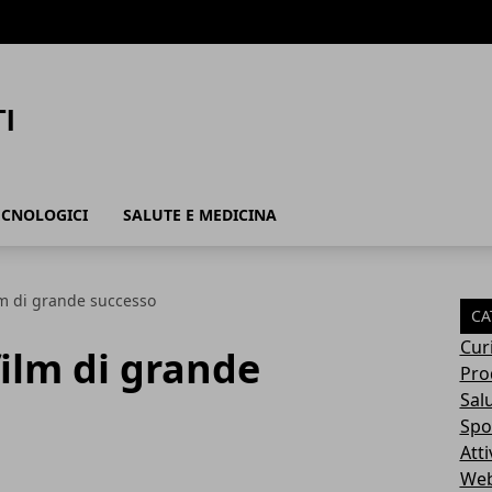
ECNOLOGICI
SALUTE E MEDICINA
ilm di grande successo
CA
Cur
film di grande
Pro
Sal
Spo
Atti
Web