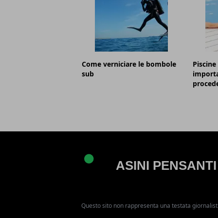
Come verniciare le bombole
Piscine 
sub
importa
procede
Questo sito non rappresenta una testata giornalist