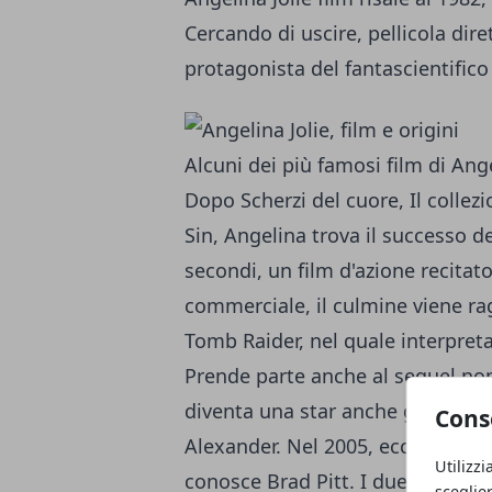
Cercando di uscire, pellicola dire
protagonista del fantascientifico
Alcuni dei più famosi film di Ange
Dopo Scherzi del cuore, Il collezi
Sin, Angelina trova il successo def
secondi, un film d'azione recitat
commerciale, il culmine viene ra
Tomb Raider, nel quale interpreta
Prende parte anche al sequel non
diventa una star anche grazie a
Cons
Alexander. Nel 2005, ecco Mr & Mr
Utilizzi
conosce Brad Pitt. I due si inna
sceglie